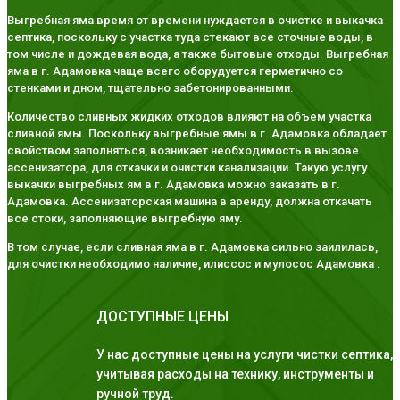
Выгребная яма время от времени нуждается в очистке и выкачка
септика, поскольку с участка туда стекают все сточные воды, в
том числе и дождевая вода, а также бытовые отходы. Выгребная
яма в г. Адамовка чаще всего оборудуется герметично со
стенками и дном, тщательно забетонированными.
Количество сливных жидких отходов влияют на объем участка
сливной ямы. Поскольку выгребные ямы в г. Адамовка обладает
свойством заполняться, возникает необходимость в вызове
ассенизатора, для откачки и очистки канализации. Такую услугу
выкачки выгребных ям в г. Адамовка можно заказать в г.
Адамовка. Ассенизаторская машина в аренду, должна откачать
все стоки, заполняющие выгребную яму.
В том случае, если сливная яма в г. Адамовка сильно заилилась,
для очистки необходимо наличие, илиссос и мулосос Адамовка .
ДОСТУПНЫЕ ЦЕНЫ
У нас доступные цены на услуги чистки септика,
учитывая расходы на технику, инструменты и
ручной труд.