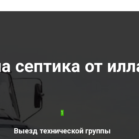
а септика от илла
1
Выезд технической группы