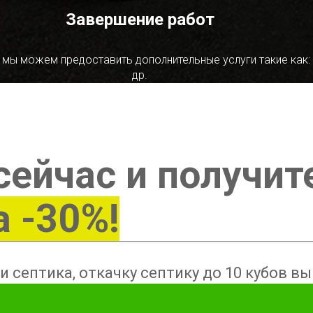
Завершение работ
 мы можем предоставить дополнительные услуги такие как:
др.
сейчас и получит
а -30%!
и септика, откачку септику до 10 кубов в