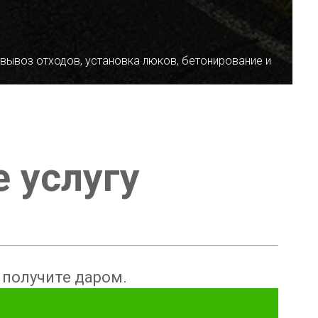
 вывоз отходов, установка люков, бетонирование и
е услугу
ы получите даром.