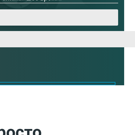
росто