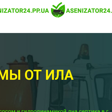
МЫ ОТ ИЛА
сосом и гидродинамикой дна септика в г.