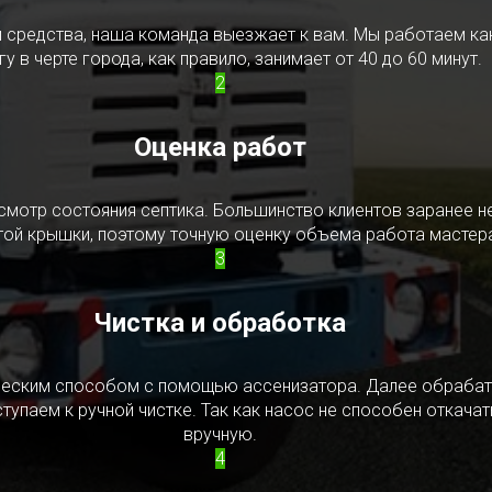
редства, наша команда выезжает к вам. Мы работаем как в
у в черте города, как правило, занимает от 40 до 60 минут.
2
Оценка работ
смотр состояния септика. Большинство клиентов заранее н
ытой крышки, поэтому точную оценку объема работа мастера
3
Чистка и обработка
ическим способом с помощью ассенизатора. Далее обрабат
упаем к ручной чистке. Так как насос не способен откачать
вручную.
4