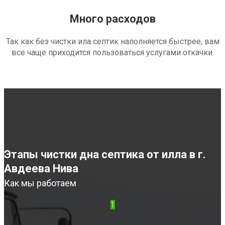
Много расходов
Так как без чистки ила септик наполняется быстрее, вам
все чаще приходится пользоваться услугами откачки.
Этапы чистки дна септика от илла в г.
Авдеева Нива
Как мы работаем
1