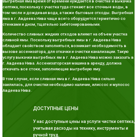
Выгребная яма время от времени нуждается в очистке и выкачка
септика, поскольку с участка туда стекают все сточные воды, в
том числе и дождевая вода, а также бытовые отходы. Выгребная
яма в г. Авдеева Нива чаще всего оборудуется герметично со
стенками и дном, тщательно забетонированными.
Количество сливных жидких отходов влияют на объем участка
сливной ямы. Поскольку выгребные ямы в г. Авдеева Нива
обладает свойством заполняться, возникает необходимость в
вызове ассенизатора, для откачки и очистки канализации. Такую
услугу выкачки выгребных ям в г. Авдеева Нива можно заказать в
г. Авдеева Нива. Ассенизаторская машина в аренду, должна
откачать все стоки, заполняющие выгребную яму.
В том случае, если сливная яма в г. Авдеева Нива сильно
заилилась, для очистки необходимо наличие, илиссос и мулосос
Авдеева Нива .
ДОСТУПНЫЕ ЦЕНЫ
У нас доступные цены на услуги чистки септика,
учитывая расходы на технику, инструменты и
ручной труд.