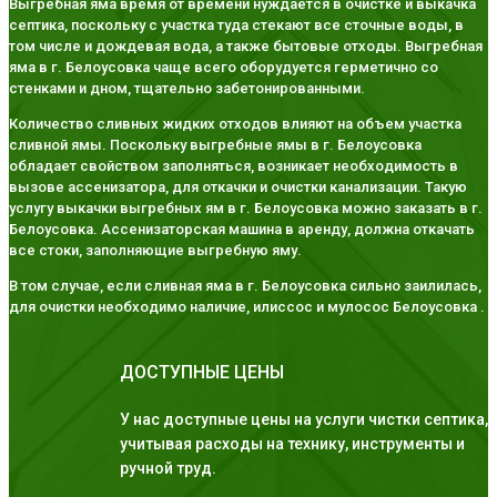
Выгребная яма время от времени нуждается в очистке и выкачка
септика, поскольку с участка туда стекают все сточные воды, в
том числе и дождевая вода, а также бытовые отходы. Выгребная
яма в г. Белоусовка чаще всего оборудуется герметично со
стенками и дном, тщательно забетонированными.
Количество сливных жидких отходов влияют на объем участка
сливной ямы. Поскольку выгребные ямы в г. Белоусовка
обладает свойством заполняться, возникает необходимость в
вызове ассенизатора, для откачки и очистки канализации. Такую
услугу выкачки выгребных ям в г. Белоусовка можно заказать в г.
Белоусовка. Ассенизаторская машина в аренду, должна откачать
все стоки, заполняющие выгребную яму.
В том случае, если сливная яма в г. Белоусовка сильно заилилась,
для очистки необходимо наличие, илиссос и мулосос Белоусовка .
ДОСТУПНЫЕ ЦЕНЫ
У нас доступные цены на услуги чистки септика,
учитывая расходы на технику, инструменты и
ручной труд.