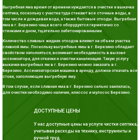
Выгребная яма время от времени нуждается в очистке и выкачка
септика, поскольку с участка туда стекают все сточные воды, в
том числе и дождевая вода, а также бытовые отходы. Выгребная
яма в г. Березино чаще всего оборудуется герметично со
стенками и дном, тщательно забетонированными.
Количество сливных жидких отходов влияют на объем участка
сливной ямы. Поскольку выгребные ямы в г. Березино обладает
свойством заполняться, возникает необходимость в вызове
ассенизатора, для откачки и очистки канализации. Такую услугу
выкачки выгребных ям в г. Березино можно заказать в г.
Березино. Ассенизаторская машина в аренду, должна откачать все
стоки, заполняющие выгребную яму.
В том случае, если сливная яма в г. Березино сильно заилилась,
для очистки необходимо наличие, илиссос и мулосос Березино .
ДОСТУПНЫЕ ЦЕНЫ
У нас доступные цены на услуги чистки септика,
учитывая расходы на технику, инструменты и
ручной труд.