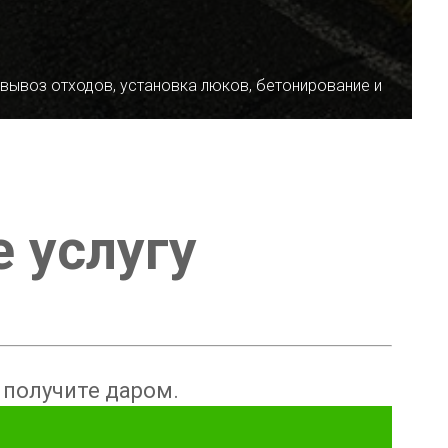
 вывоз отходов, установка люков, бетонирование и
е услугу
ы получите даром.