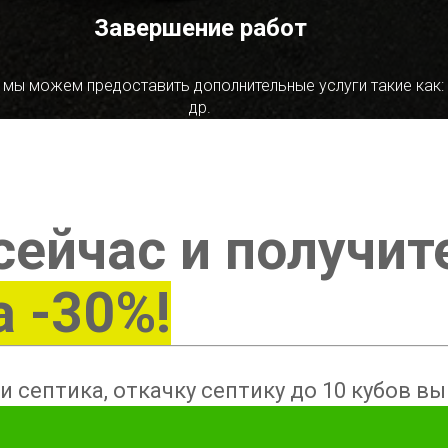
Завершение работ
 мы можем предоставить дополнительные услуги такие как:
др.
сейчас и получит
а -30%!
и септика, откачку септику до 10 кубов в