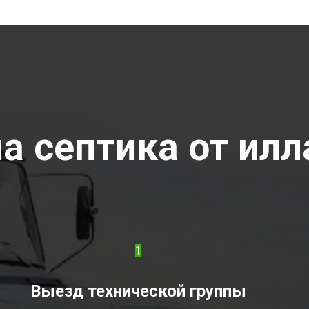
а септика от илла
1
Выезд технической группы