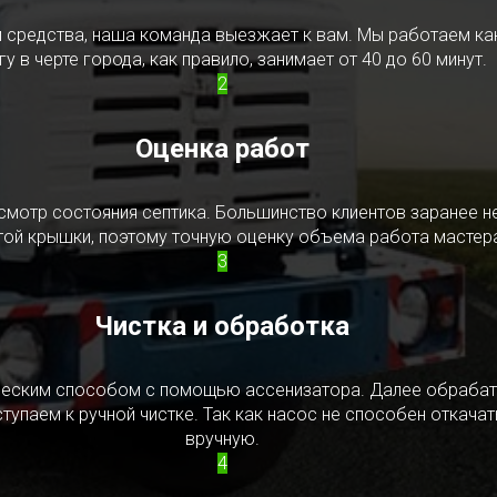
редства, наша команда выезжает к вам. Мы работаем как в
у в черте города, как правило, занимает от 40 до 60 минут.
2
Оценка работ
смотр состояния септика. Большинство клиентов заранее н
ытой крышки, поэтому точную оценку объема работа мастера
3
Чистка и обработка
ическим способом с помощью ассенизатора. Далее обрабат
упаем к ручной чистке. Так как насос не способен откачать
вручную.
4