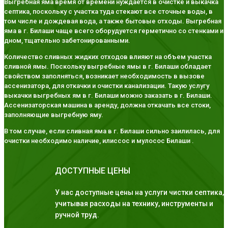
Выгребная яма время от времени нуждается в очистке и выкачка
септика, поскольку с участка туда стекают все сточные воды, в
том числе и дождевая вода, а также бытовые отходы. Выгребная
яма в г. Билаши чаще всего оборудуется герметично со стенками и
дном, тщательно забетонированными.
Количество сливных жидких отходов влияют на объем участка
сливной ямы. Поскольку выгребные ямы в г. Билаши обладает
свойством заполняться, возникает необходимость в вызове
ассенизатора, для откачки и очистки канализации. Такую услугу
выкачки выгребных ям в г. Билаши можно заказать в г. Билаши.
Ассенизаторская машина в аренду, должна откачать все стоки,
заполняющие выгребную яму.
В том случае, если сливная яма в г. Билаши сильно заилилась, для
очистки необходимо наличие, илиссос и мулосос Билаши .
ДОСТУПНЫЕ ЦЕНЫ
У нас доступные цены на услуги чистки септика,
учитывая расходы на технику, инструменты и
ручной труд.