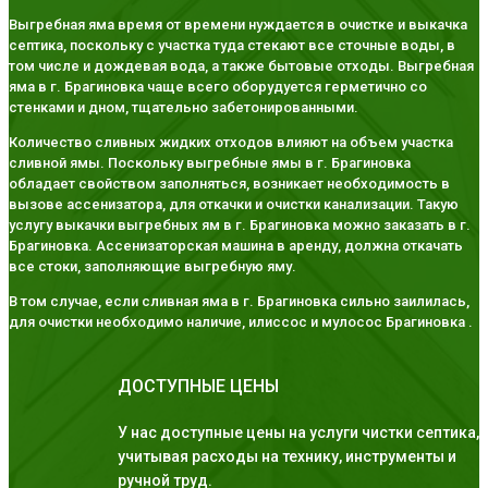
Выгребная яма время от времени нуждается в очистке и выкачка
септика, поскольку с участка туда стекают все сточные воды, в
том числе и дождевая вода, а также бытовые отходы. Выгребная
яма в г. Брагиновка чаще всего оборудуется герметично со
стенками и дном, тщательно забетонированными.
Количество сливных жидких отходов влияют на объем участка
сливной ямы. Поскольку выгребные ямы в г. Брагиновка
обладает свойством заполняться, возникает необходимость в
вызове ассенизатора, для откачки и очистки канализации. Такую
услугу выкачки выгребных ям в г. Брагиновка можно заказать в г.
Брагиновка. Ассенизаторская машина в аренду, должна откачать
все стоки, заполняющие выгребную яму.
В том случае, если сливная яма в г. Брагиновка сильно заилилась,
для очистки необходимо наличие, илиссос и мулосос Брагиновка .
ДОСТУПНЫЕ ЦЕНЫ
У нас доступные цены на услуги чистки септика,
учитывая расходы на технику, инструменты и
ручной труд.