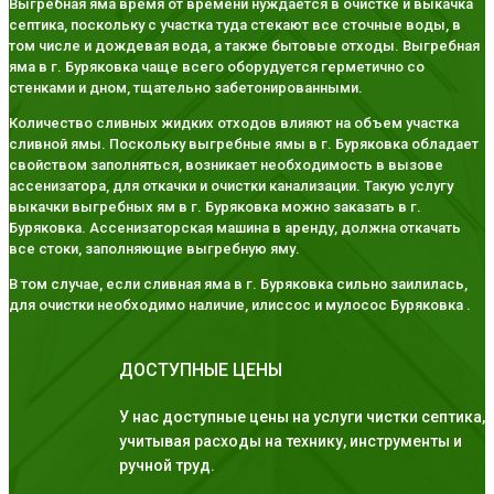
Выгребная яма время от времени нуждается в очистке и выкачка
септика, поскольку с участка туда стекают все сточные воды, в
том числе и дождевая вода, а также бытовые отходы. Выгребная
яма в г. Буряковка чаще всего оборудуется герметично со
стенками и дном, тщательно забетонированными.
Количество сливных жидких отходов влияют на объем участка
сливной ямы. Поскольку выгребные ямы в г. Буряковка обладает
свойством заполняться, возникает необходимость в вызове
ассенизатора, для откачки и очистки канализации. Такую услугу
выкачки выгребных ям в г. Буряковка можно заказать в г.
Буряковка. Ассенизаторская машина в аренду, должна откачать
все стоки, заполняющие выгребную яму.
В том случае, если сливная яма в г. Буряковка сильно заилилась,
для очистки необходимо наличие, илиссос и мулосос Буряковка .
ДОСТУПНЫЕ ЦЕНЫ
У нас доступные цены на услуги чистки септика,
учитывая расходы на технику, инструменты и
ручной труд.