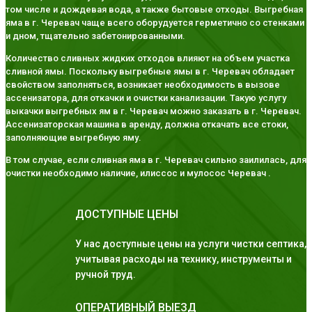
том числе и дождевая вода, а также бытовые отходы. Выгребная
яма в г. Черевач чаще всего оборудуется герметично со стенками
и дном, тщательно забетонированными.
Количество сливных жидких отходов влияют на объем участка
сливной ямы. Поскольку выгребные ямы в г. Черевач обладает
свойством заполняться, возникает необходимость в вызове
ассенизатора, для откачки и очистки канализации. Такую услугу
выкачки выгребных ям в г. Черевач можно заказать в г. Черевач.
Ассенизаторская машина в аренду, должна откачать все стоки,
заполняющие выгребную яму.
В том случае, если сливная яма в г. Черевач сильно заилилась, для
очистки необходимо наличие, илиссос и мулосос Черевач .
ДОСТУПНЫЕ ЦЕНЫ
У нас доступные цены на услуги чистки септика,
учитывая расходы на технику, инструменты и
ручной труд.
ОПЕРАТИВНЫЙ ВЫЕЗД