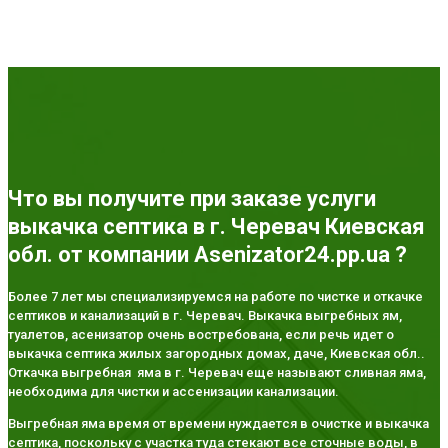
Что вы получите при заказе услуги
выкачка септика в г. Черевач Киевская
обл. от компании Asenizator24.pp.ua ?
Более 7 лет мы специализируемся на работе по чистке и откачке
септиков и канализаций в г. Черевач. Выкачка выгребных ям,
туалетов, асенизатор очень востребована, если речь идет о
выкачка септика жилых загородных домах, даче, Киевская обл..
Откачка выгребная яма в г. Черевач еще называют сливная яма,
необходима для чистки и ассенизации канализации.
Выгребная яма время от времени нуждается в очистке и выкачка
септика, поскольку с участка туда стекают все сточные воды, в