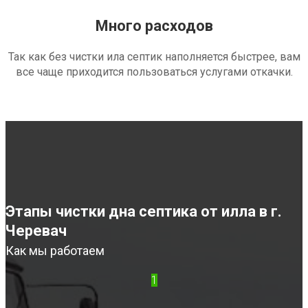
Много расходов
Так как без чистки ила септик наполняется быстрее, вам
все чаще приходится пользоваться услугами откачки.
Этапы чистки дна септика от илла в г.
Черевач
Как мы работаем
1