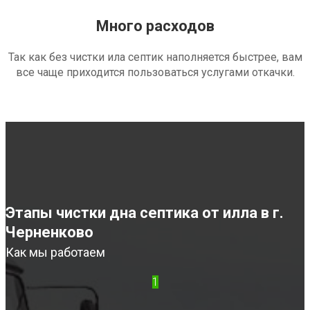
Много расходов
Так как без чистки ила септик наполняется быстрее, вам
все чаще приходится пользоваться услугами откачки.
Этапы чистки дна септика от илла в г.
Черненково
Как мы работаем
1