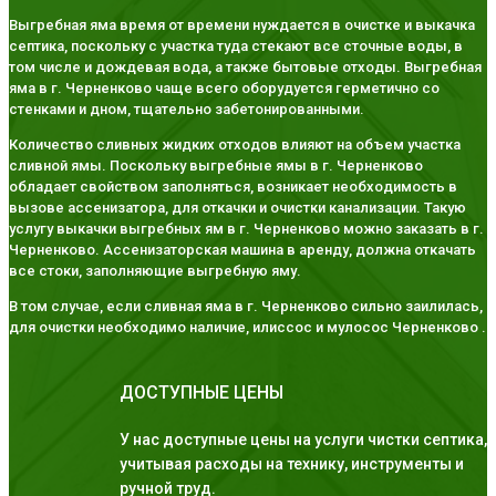
Выгребная яма время от времени нуждается в очистке и выкачка
септика, поскольку с участка туда стекают все сточные воды, в
том числе и дождевая вода, а также бытовые отходы. Выгребная
яма в г. Черненково чаще всего оборудуется герметично со
стенками и дном, тщательно забетонированными.
Количество сливных жидких отходов влияют на объем участка
сливной ямы. Поскольку выгребные ямы в г. Черненково
обладает свойством заполняться, возникает необходимость в
вызове ассенизатора, для откачки и очистки канализации. Такую
услугу выкачки выгребных ям в г. Черненково можно заказать в г.
Черненково. Ассенизаторская машина в аренду, должна откачать
все стоки, заполняющие выгребную яму.
В том случае, если сливная яма в г. Черненково сильно заилилась,
для очистки необходимо наличие, илиссос и мулосос Черненково .
ДОСТУПНЫЕ ЦЕНЫ
У нас доступные цены на услуги чистки септика,
учитывая расходы на технику, инструменты и
ручной труд.