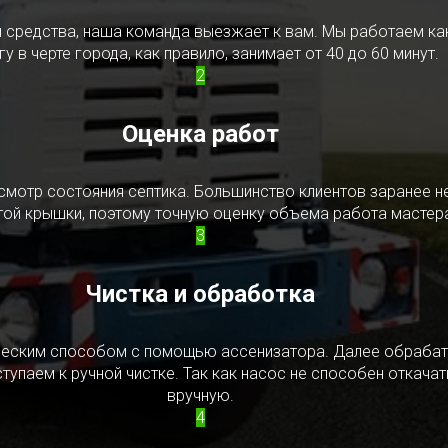
редства, наша команда выезжает к вам. Мы работаем как в
у в черте города, как правило, занимает от 40 до 60 минут.
2
Оценка работ
смотр состояния септика. Большинство клиентов заранее н
ытой крышки, поэтому точную оценку объема работа мастера
3
Чистка и обработка
ическим способом с помощью ассенизатора. Далее обрабат
упаем к ручной чистке. Так как насос не способен откачать
вручную.
4