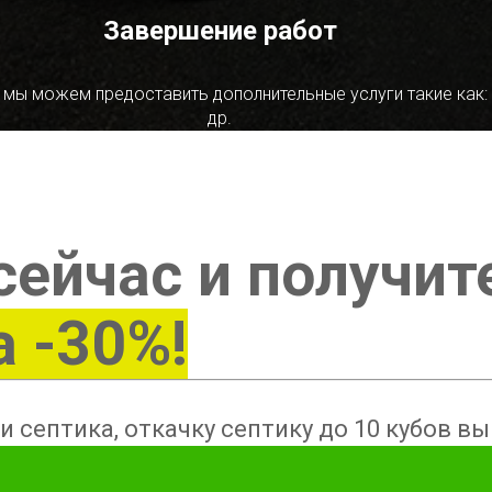
Завершение работ
 мы можем предоставить дополнительные услуги такие как:
др.
сейчас и получит
а -30%!
и септика, откачку септику до 10 кубов в