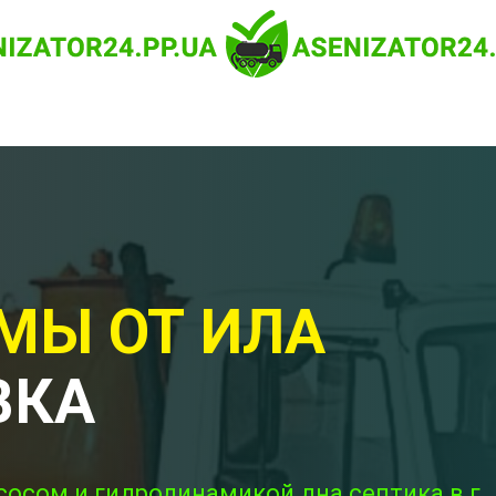
МЫ ОТ ИЛА
ВКА
сосом и гидродинамикой дна септика в г.