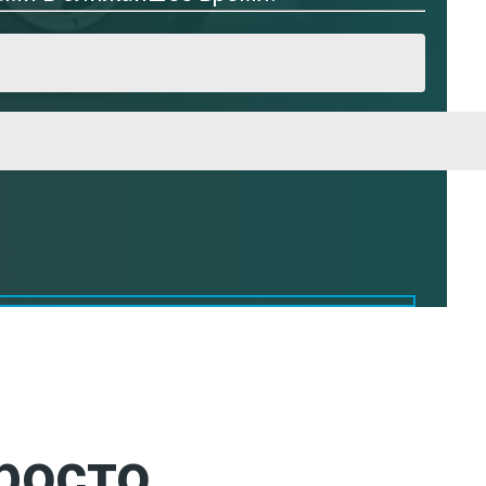
росто