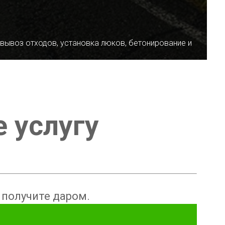
 вывоз отходов, установка люков, бетонирование и
е услугу
ы получите даром.