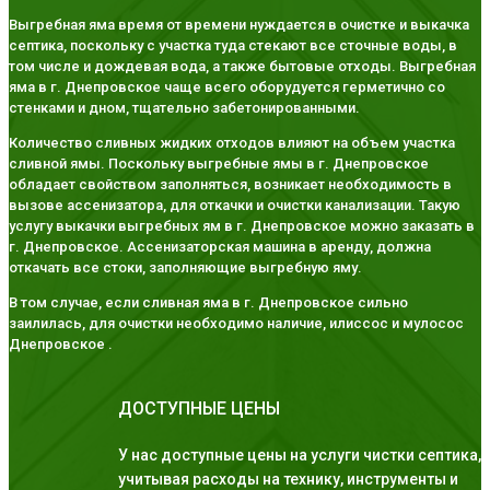
Выгребная яма время от времени нуждается в очистке и выкачка
септика, поскольку с участка туда стекают все сточные воды, в
том числе и дождевая вода, а также бытовые отходы. Выгребная
яма в г. Днепровское чаще всего оборудуется герметично со
стенками и дном, тщательно забетонированными.
Количество сливных жидких отходов влияют на объем участка
сливной ямы. Поскольку выгребные ямы в г. Днепровское
обладает свойством заполняться, возникает необходимость в
вызове ассенизатора, для откачки и очистки канализации. Такую
услугу выкачки выгребных ям в г. Днепровское можно заказать в
г. Днепровское. Ассенизаторская машина в аренду, должна
откачать все стоки, заполняющие выгребную яму.
В том случае, если сливная яма в г. Днепровское сильно
заилилась, для очистки необходимо наличие, илиссос и мулосос
Днепровское .
ДОСТУПНЫЕ ЦЕНЫ
У нас доступные цены на услуги чистки септика,
учитывая расходы на технику, инструменты и