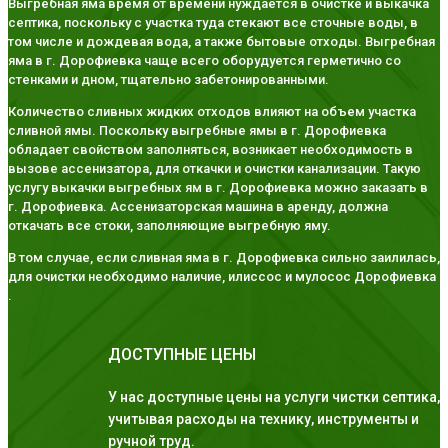
Выгребная яма время от времени нуждается в очистке и выкачка
септика, поскольку с участка туда стекают все сточные воды, в
том числе и дождевая вода, а также бытовые отходы. Выгребная
яма в г. Дорофиевка чаще всего оборудуется герметично со
стенками и дном, тщательно забетонированными.
Количество сливных жидких отходов влияют на объем участка
сливной ямы. Поскольку выгребные ямы в г. Дорофиевка
обладает свойством заполняться, возникает необходимость в
вызове ассенизатора, для откачки и очистки канализации. Такую
услугу выкачки выгребных ям в г. Дорофиевка можно заказать в
г. Дорофиевка. Ассенизаторская машина в аренду, должна
откачать все стоки, заполняющие выгребную яму.
В том случае, если сливная яма в г. Дорофиевка сильно заилилась,
для очистки необходимо наличие, илиссос и мулосос Дорофиевка
.
ДОСТУПНЫЕ ЦЕНЫ
У нас доступные цены на услуги чистки септика,
учитывая расходы на технику, инструменты и
ручной труд.