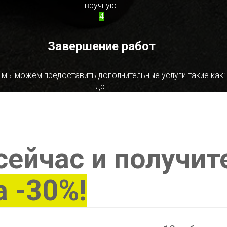
вручную.
4
Завершение работ
 мы можем предоставить дополнительные услуги такие как:
др.
сейчас и получит
а -30%!