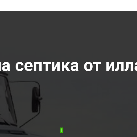
 септика от илла
1