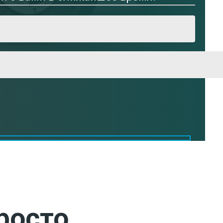
росто