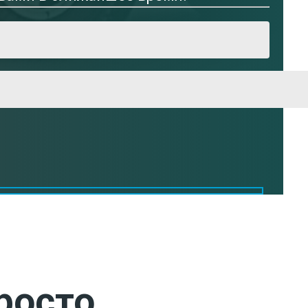
росто