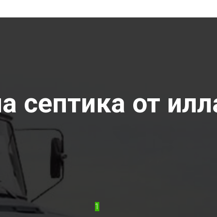
 септика от илла
1