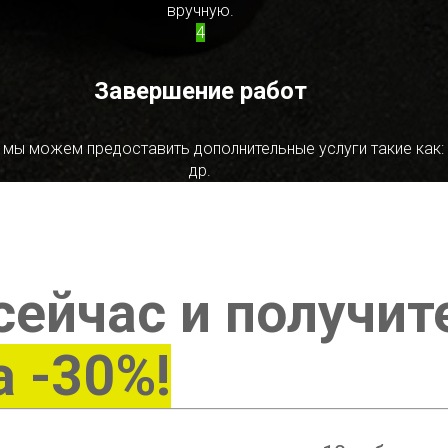
вручную.
4
Завершение работ
 мы можем предоставить дополнительные услуги такие как:
др.
сейчас и получит
а -30%!