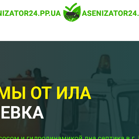
МЫ ОТ ИЛА
РЕВКА
сосом и гидродинамикой дна септика в г. 