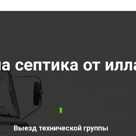
 септика от илла
1
Выезд технической группы