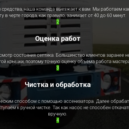
редства, наша команда выезжает к вам. Мы работаем как в
у в черте города, как правило, занимает от 40 до 60 минут.
2
Оценка работ
смотр состояния септика. Большинство клиентов заранее н
ытой крышки, поэтому точную оценку объема работа мастера
3
Чистка и обработка
ическим способом с помощью ассенизатора. Далее обрабат
упаем к ручной чистке. Так как насос не способен откачать
вручную.
4