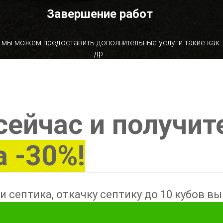
Завершение работ
 мы можем предоставить дополнительные услуги такие как:
др.
сейчас и получит
а -30%!
и септика, откачку септику до 10 кубов в