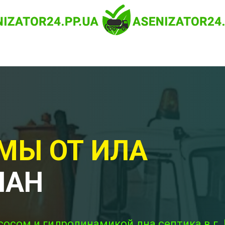
МЫ ОТ ИЛА
ЧАН
сосом и гидродинамикой дна септика в г. 