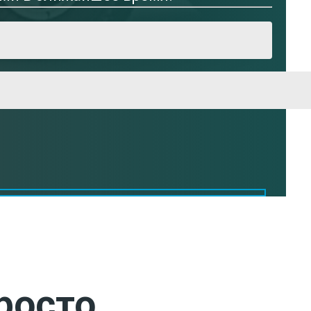
росто