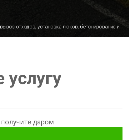
 вывоз отходов, установка люков, бетонирование и
е услугу
ы получите даром.