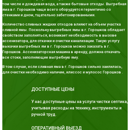
том числе и дождевая вода, а также бытовые отходы. Выгребная
яма в г. Горошков чаще всего оборудуется герметично со
стенками и дном, тщательно забетонированными.
Количество сливных жидких отходов влияют на объем участка
сливной ямы. Поскольку выгребные ямы в г. Горошков обладает
свойством заполняться, возникает необходимость в вызове
ассенизатора, для откачки и очистки канализации. Такую услугу
выкачки выгребных ям в г. Горошков можно заказать в г.
Горошков. Ассенизаторская машина в аренду, должна откачать
все стоки, заполняющие выгребную яму.
В том случае, если сливная яма в г. Горошков сильно заилилась,
для очистки необходимо наличие, илиссос и мулосос Горошков .
ДОСТУПНЫЕ ЦЕНЫ
У нас доступные цены на услуги чистки септика,
учитывая расходы на технику, инструменты и
ручной труд.
ОПЕРАТИВНЫЙ ВЫЕЗД