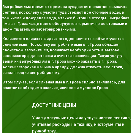
Выгребная яма время от времени нуждается в очистке и выкачка
септика, поскольку с участка туда стекают все сточные воды, в
том числе и дождевая вода, а также бытовые отходы. Выгребная
яма в г. Гроза чаще всего оборудуется герметично со стенками и
дном, тщательно забетонированными.
Количество сливных жидких отходов влияют на объем участка
сливной ямы. Поскольку выгребные ямы в г. Гроза обладает
свойством заполняться, возникает необходимость в вызове
ассенизатора, для откачки и очистки канализации. Такую услугу
выкачки выгребных ям в г. Гроза можно заказать в г. Гроза.
Ассенизаторская машина в аренду, должна откачать все стоки,
заполняющие выгребную яму.
В том случае, если сливная яма в г. Гроза сильно заилилась, для
очистки необходимо наличие, илиссос и мулосос Гроза .
ДОСТУПНЫЕ ЦЕНЫ
У нас доступные цены на услуги чистки септика,
учитывая расходы на технику, инструменты и
ручной труд.