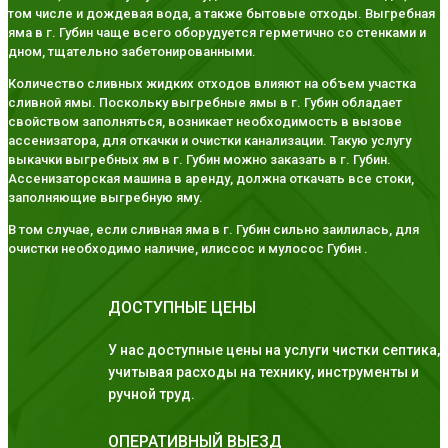
том числе и дождевая вода, а также бытовые отходы. Выгребная
яма в г. Губин чаще всего оборудуется герметично со стенками и
дном, тщательно забетонированными.
Количество сливных жидких отходов влияют на объем участка
сливной ямы. Поскольку выгребные ямы в г. Губин обладает
свойством заполняться, возникает необходимость в вызове
ассенизатора, для откачки и очистки канализации. Такую услугу
выкачки выгребных ям в г. Губин можно заказать в г. Губин.
Ассенизаторская машина в аренду, должна откачать все стоки,
заполняющие выгребную яму.
В том случае, если сливная яма в г. Губин сильно заилилась, для
очистки необходимо наличие, илиссос и мулосос Губин .
ДОСТУПНЫЕ ЦЕНЫ
У нас доступные цены на услуги чистки септика,
учитывая расходы на технику, инструменты и
ручной труд.
ОПЕРАТИВНЫЙ ВЫЕЗД