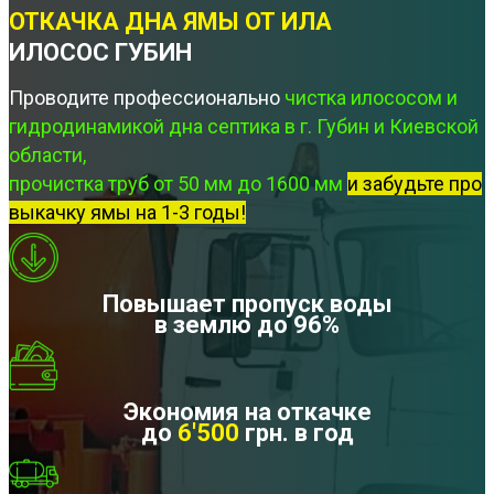
ОТКАЧКА ДНА ЯМЫ ОТ ИЛА
ИЛОСОС ГУБИН
Проводите профессионально
чистка илососом и
гидродинамикой дна септика в г. Губин и Киевской
области,
прочистка труб от 50 мм до 1600 мм
и забудьте про
выкачку ямы на 1-3 годы!
Повышает пропуск воды
в землю до 96%
Экономия на откачке
до
6'500
грн. в год