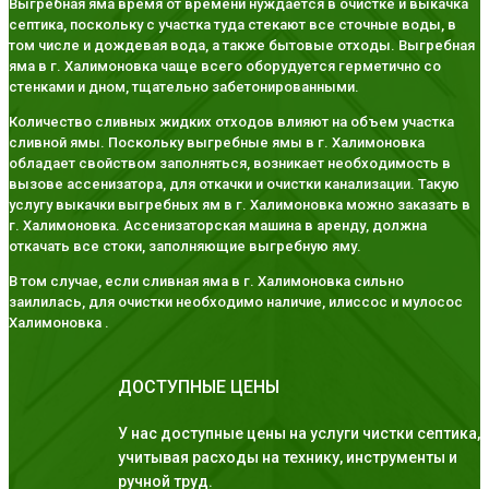
Выгребная яма время от времени нуждается в очистке и выкачка
септика, поскольку с участка туда стекают все сточные воды, в
том числе и дождевая вода, а также бытовые отходы. Выгребная
яма в г. Халимоновка чаще всего оборудуется герметично со
стенками и дном, тщательно забетонированными.
Количество сливных жидких отходов влияют на объем участка
сливной ямы. Поскольку выгребные ямы в г. Халимоновка
обладает свойством заполняться, возникает необходимость в
вызове ассенизатора, для откачки и очистки канализации. Такую
услугу выкачки выгребных ям в г. Халимоновка можно заказать в
г. Халимоновка. Ассенизаторская машина в аренду, должна
откачать все стоки, заполняющие выгребную яму.
В том случае, если сливная яма в г. Халимоновка сильно
заилилась, для очистки необходимо наличие, илиссос и мулосос
Халимоновка .
ДОСТУПНЫЕ ЦЕНЫ
У нас доступные цены на услуги чистки септика,
учитывая расходы на технику, инструменты и
ручной труд.