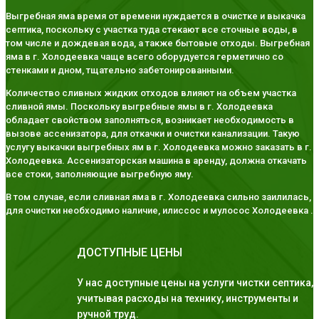
Выгребная яма время от времени нуждается в очистке и выкачка
септика, поскольку с участка туда стекают все сточные воды, в
том числе и дождевая вода, а также бытовые отходы. Выгребная
яма в г. Холодеевка чаще всего оборудуется герметично со
стенками и дном, тщательно забетонированными.
Количество сливных жидких отходов влияют на объем участка
сливной ямы. Поскольку выгребные ямы в г. Холодеевка
обладает свойством заполняться, возникает необходимость в
вызове ассенизатора, для откачки и очистки канализации. Такую
услугу выкачки выгребных ям в г. Холодеевка можно заказать в г.
Холодеевка. Ассенизаторская машина в аренду, должна откачать
все стоки, заполняющие выгребную яму.
В том случае, если сливная яма в г. Холодеевка сильно заилилась,
для очистки необходимо наличие, илиссос и мулосос Холодеевка .
ДОСТУПНЫЕ ЦЕНЫ
У нас доступные цены на услуги чистки септика,
учитывая расходы на технику, инструменты и
ручной труд.