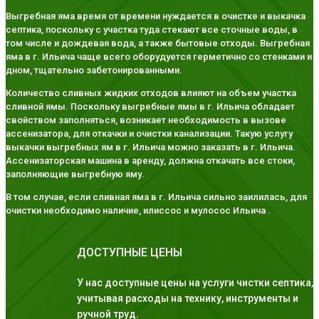
Выгребная яма время от времени нуждается в очистке и выкачка
септика, поскольку с участка туда стекают все сточные воды, в
том числе и дождевая вода, а также бытовые отходы. Выгребная
яма в г. Ильича чаще всего оборудуется герметично со стенками и
дном, тщательно забетонированными.
Количество сливных жидких отходов влияют на объем участка
сливной ямы. Поскольку выгребные ямы в г. Ильича обладает
свойством заполняться, возникает необходимость в вызове
ассенизатора, для откачки и очистки канализации. Такую услугу
выкачки выгребных ям в г. Ильича можно заказать в г. Ильича.
Ассенизаторская машина в аренду, должна откачать все стоки,
заполняющие выгребную яму.
В том случае, если сливная яма в г. Ильича сильно заилилась, для
очистки необходимо наличие, илиссос и мулосос Ильича .
ДОСТУПНЫЕ ЦЕНЫ
У нас доступные цены на услуги чистки септика,
учитывая расходы на технику, инструменты и
ручной труд.