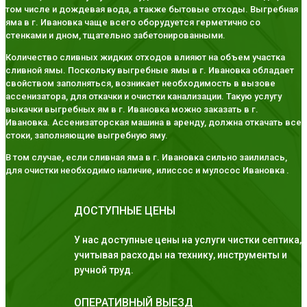
том числе и дождевая вода, а также бытовые отходы. Выгребная
яма в г. Ивановка чаще всего оборудуется герметично со
стенками и дном, тщательно забетонированными.
Количество сливных жидких отходов влияют на объем участка
сливной ямы. Поскольку выгребные ямы в г. Ивановка обладает
свойством заполняться, возникает необходимость в вызове
ассенизатора, для откачки и очистки канализации. Такую услугу
выкачки выгребных ям в г. Ивановка можно заказать в г.
Ивановка. Ассенизаторская машина в аренду, должна откачать все
стоки, заполняющие выгребную яму.
В том случае, если сливная яма в г. Ивановка сильно заилилась,
для очистки необходимо наличие, илиссос и мулосос Ивановка .
ДОСТУПНЫЕ ЦЕНЫ
У нас доступные цены на услуги чистки септика,
учитывая расходы на технику, инструменты и
ручной труд.
ОПЕРАТИВНЫЙ ВЫЕЗД