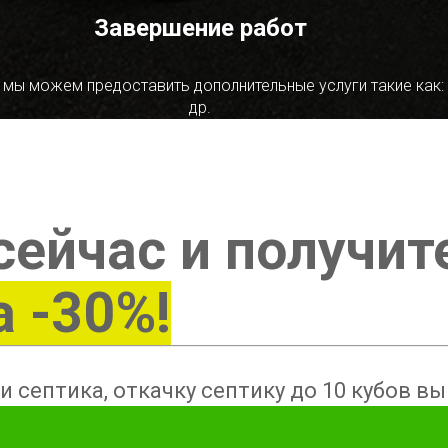
Завершение работ
 мы можем предоставить дополнительные услуги такие как:
др.
сейчас и получит
а -30%!
и септика, откачку септику до 10 кубов в