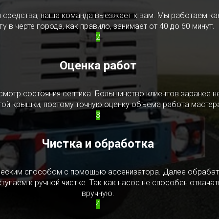
редства, наша команда выезжает к вам. Мы работаем как в
у в черте города, как правило, занимает от 40 до 60 минут.
2
Оценка работ
смотр состояния септика. Большинство клиентов заранее н
ытой крышки, поэтому точную оценку объема работа мастера
3
Чистка и обработка
ическим способом с помощью ассенизатора. Далее обрабат
упаем к ручной чистке. Так как насос не способен откачать
вручную.
4