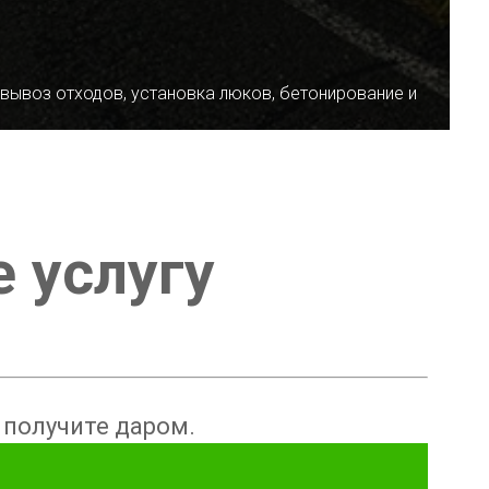
 вывоз отходов, установка люков, бетонирование и
е услугу
ы получите даром.