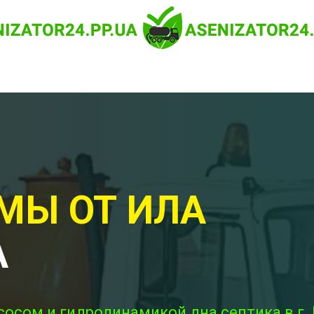
МЫ ОТ ИЛА
А
сосом и гидродинамикой дна септика в г. 