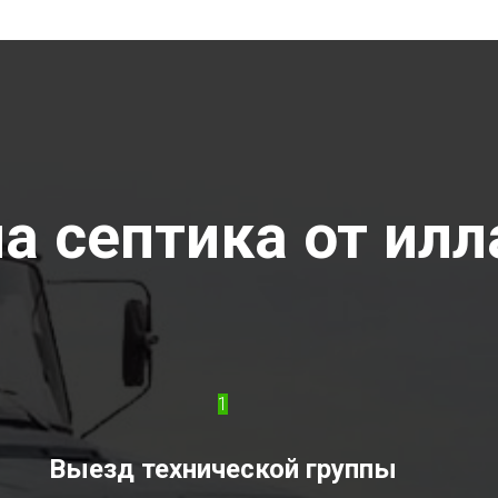
 септика от илла
1
Выезд технической группы