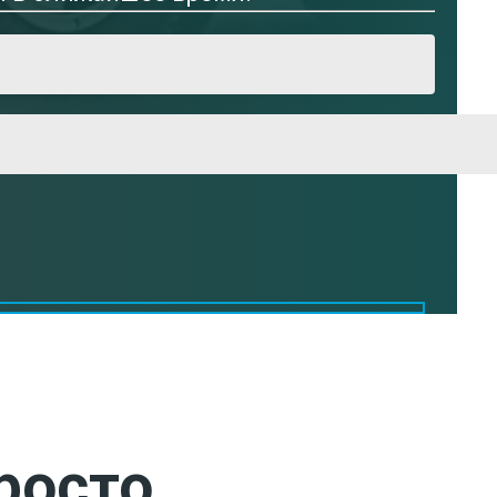
росто