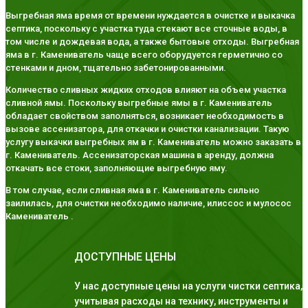
Выгребная яма время от времени нуждается в очистке и выкачка
септика, поскольку с участка туда стекают все сточные воды, в
том числе и дождевая вода, а также бытовые отходы. Выгребная
яма в г. Камениватель чаще всего оборудуется герметично со
стенками и дном, тщательно забетонированными.
Количество сливных жидких отходов влияют на объем участка
сливной ямы. Поскольку выгребные ямы в г. Камениватель
обладает свойством заполняться, возникает необходимость в
вызове ассенизатора, для откачки и очистки канализации. Такую
услугу выкачки выгребных ям в г. Камениватель можно заказать в
г. Камениватель. Ассенизаторская машина в аренду, должна
откачать все стоки, заполняющие выгребную яму.
В том случае, если сливная яма в г. Камениватель сильно
заилилась, для очистки необходимо наличие, илиссос и мулосос
Камениватель .
ДОСТУПНЫЕ ЦЕНЫ
У нас доступные цены на услуги чистки септика,
учитывая расходы на технику, инструменты и