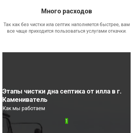
Много расходов
Так как без чистки ила септик наполняется быстрее, вам
все чаще приходится пользоваться услугами откачки.
Этапы чистки дна септика от илла в г.
Камениватель
Как мы работаем
1