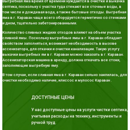
Выгребная яма время от времени нуждается в очистке и выкачка
септика, поскольку с участка туда стекают все сточные воды, в
том числе и дождевая вода, а также бытовые отходы. Выгребная
яма в г. Караван чаще всего оборудуется герметично со стенками
и дном, тщательно забетонированными.
Количество сливных жидких отходов влияют на объем участка
сливной ямы. Поскольку выгребные ямы в г. Караван обладает
свойством заполняться, возникает необходимость в вызове
ассенизатора, для откачки и очистки канализации. Такую услугу
выкачки выгребных ям в г. Караван можно заказать в г. Караван.
Ассенизаторская машина в аренду, должна откачать все стоки,
заполняющие выгребную яму.
В том случае, если сливная яма в г. Караван сильно заилилась, для
очистки необходимо наличие, илиссос и мулосос Караван .
ДОСТУПНЫЕ ЦЕНЫ
У нас доступные цены на услуги чистки септика,
учитывая расходы на технику, инструменты и
ручной труд.