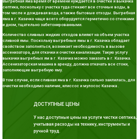
Выгребная яма время от времени нуждается в очистке и выкачка
септика, поскольку с участка туда стекают все сточные воды, в
том числе и дождевая вода, а также бытовые отходы. Выгребная
яма в г. Казачка чаще всего оборудуется герметично со стенками
и дном, тщательно забетонированными.
Количество сливных жидких отходов влияют на объем участка
сливной ямы. Поскольку выгребные ямы в г. Казачка обладает
свойством заполняться, возникает необходимость в вызове
ассенизатора, для откачки и очистки канализации. Такую услугу
выкачки выгребных ям в г. Казачка можно заказать в г. Казачка.
Ассенизаторская машина в аренду, должна откачать все стоки,
заполняющие выгребную яму.
В том случае, если сливная яма в г. Казачка сильно заилилась, для
очистки необходимо наличие, илиссос и мулосос Казачка .
ДОСТУПНЫЕ ЦЕНЫ
У нас доступные цены на услуги чистки септика,
учитывая расходы на технику, инструменты и
ручной труд.