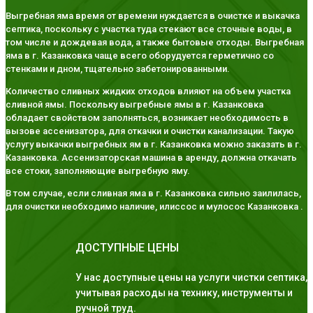
Выгребная яма время от времени нуждается в очистке и выкачка
септика, поскольку с участка туда стекают все сточные воды, в
том числе и дождевая вода, а также бытовые отходы. Выгребная
яма в г. Казанковка чаще всего оборудуется герметично со
стенками и дном, тщательно забетонированными.
Количество сливных жидких отходов влияют на объем участка
сливной ямы. Поскольку выгребные ямы в г. Казанковка
обладает свойством заполняться, возникает необходимость в
вызове ассенизатора, для откачки и очистки канализации. Такую
услугу выкачки выгребных ям в г. Казанковка можно заказать в г.
Казанковка. Ассенизаторская машина в аренду, должна откачать
все стоки, заполняющие выгребную яму.
В том случае, если сливная яма в г. Казанковка сильно заилилась,
для очистки необходимо наличие, илиссос и мулосос Казанковка .
ДОСТУПНЫЕ ЦЕНЫ
У нас доступные цены на услуги чистки септика,
учитывая расходы на технику, инструменты и
ручной труд.