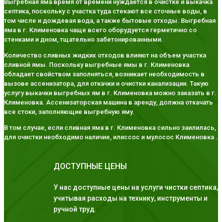
Выгребная яма время от времени нуждается в очистке и выкачка
септика, поскольку с участка туда стекают все сточные воды, в
том числе и дождевая вода, а также бытовые отходы. Выгребная
яма в г. Клименовка чаще всего оборудуется герметично со
стенками и дном, тщательно забетонированными.
Количество сливных жидких отходов влияют на объем участка
сливной ямы. Поскольку выгребные ямы в г. Клименовка
обладает свойством заполняться, возникает необходимость в
вызове ассенизатора, для откачки и очистки канализации. Такую
услугу выкачки выгребных ям в г. Клименовка можно заказать в г.
Клименовка. Ассенизаторская машина в аренду, должна откачать
все стоки, заполняющие выгребную яму.
В том случае, если сливная яма в г. Клименовка сильно заилилась,
для очистки необходимо наличие, илиссос и мулосос Клименовка .
ДОСТУПНЫЕ ЦЕНЫ
У нас доступные цены на услуги чистки септика,
учитывая расходы на технику, инструменты и
ручной труд.