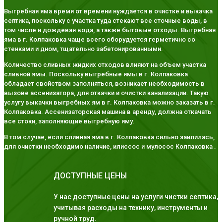
Выгребная яма время от времени нуждается в очистке и выкачка
септика, поскольку с участка туда стекают все сточные воды, в
том числе и дождевая вода, а также бытовые отходы. Выгребная
яма в г. Колпаковка чаще всего оборудуется герметично со
стенками и дном, тщательно забетонированными.
Количество сливных жидких отходов влияют на объем участка
сливной ямы. Поскольку выгребные ямы в г. Колпаковка
обладает свойством заполняться, возникает необходимость в
вызове ассенизатора, для откачки и очистки канализации. Такую
услугу выкачки выгребных ям в г. Колпаковка можно заказать в г.
Колпаковка. Ассенизаторская машина в аренду, должна откачать
все стоки, заполняющие выгребную яму.
В том случае, если сливная яма в г. Колпаковка сильно заилилась,
для очистки необходимо наличие, илиссос и мулосос Колпаковка .
ДОСТУПНЫЕ ЦЕНЫ
У нас доступные цены на услуги чистки септика,
учитывая расходы на технику, инструменты и
ручной труд.