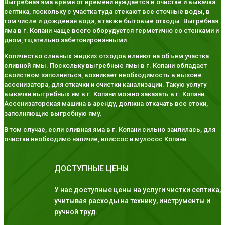
Выгребная яма время от времени нуждается в очистке и выкачка
септика, поскольку с участка туда стекают все сточные воды, в
том числе и дождевая вода, а также бытовые отходы. Выгребная
яма в г. Копани чаще всего оборудуется герметично со стенками и
дном, тщательно забетонированными.
Количество сливных жидких отходов влияют на объем участка
сливной ямы. Поскольку выгребные ямы в г. Копани обладает
свойством заполняться, возникает необходимость в вызове
ассенизатора, для откачки и очистки канализации. Такую услугу
выкачки выгребных ям в г. Копани можно заказать в г. Копани.
Ассенизаторская машина в аренду, должна откачать все стоки,
заполняющие выгребную яму.
В том случае, если сливная яма в г. Копани сильно заилилась, для
очистки необходимо наличие, илиссос и мулосос Копани .
ДОСТУПНЫЕ ЦЕНЫ
У нас доступные цены на услуги чистки септика,
учитывая расходы на технику, инструменты и
ручной труд.