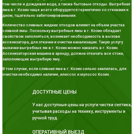
том числе и дождевая вода, а также бытовые отходы. Выгребная
яма в г. Козин чаще всего оборудуется герметично со стенками и
дном, тщательно забетонированными.
Количество сливных жидких отходов влияют на объем участка
сливной ямы. Поскольку выгребные ямы в г. Козин обладает
свойством заполняться, возникает необходимость в вызове
ассенизатора, для откачки и очистки канализации. Такую услугу
выкачки выгребных ям в г. Козин можно заказать в г. Козин.
Ассенизаторская машина в аренду, должна откачать все стоки,
заполняющие выгребную яму.
В том случае, если сливная яма в г. Козин сильно заилилась, для
очистки необходимо наличие, илиссос и мулосос Козин .
ДОСТУПНЫЕ ЦЕНЫ
У нас доступные цены на услуги чистки септика,
учитывая расходы на технику, инструменты и
ручной труд.
ОПЕРАТИВНЫЙ ВЫЕЗД