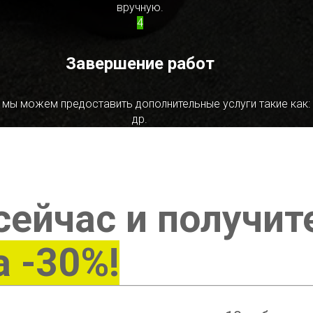
вручную.
4
Завершение работ
 мы можем предоставить дополнительные услуги такие как:
др.
сейчас и получит
а -30%!