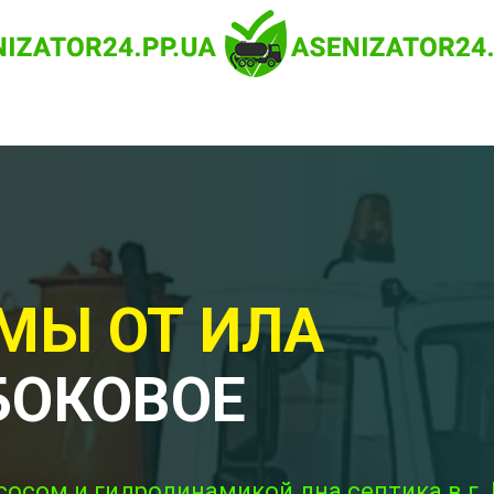
МЫ ОТ ИЛА
БОКОВОЕ
сосом и гидродинамикой дна септика в г.