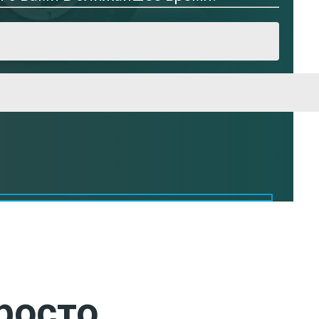
росто