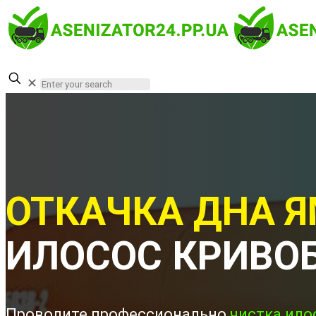
✕
ОТКАЧКА ДНА Я
ИЛОСОС КРИВО
Проводите профессионально
чистка ило