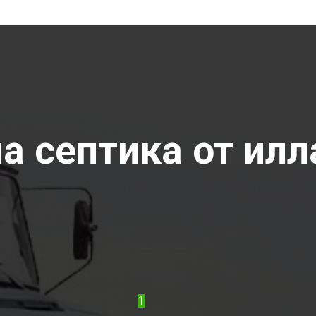
 септика от илла
1