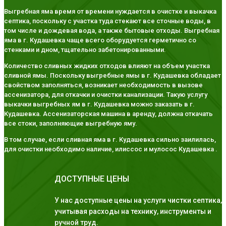
Выгребная яма время от времени нуждается в очистке и выкачка
септика, поскольку с участка туда стекают все сточные воды, в
том числе и дождевая вода, а также бытовые отходы. Выгребная
яма в г. Кудашевка чаще всего оборудуется герметично со
стенками и дном, тщательно забетонированными.
Количество сливных жидких отходов влияют на объем участка
сливной ямы. Поскольку выгребные ямы в г. Кудашевка обладает
свойством заполняться, возникает необходимость в вызове
ассенизатора, для откачки и очистки канализации. Такую услугу
выкачки выгребных ям в г. Кудашевка можно заказать в г.
Кудашевка. Ассенизаторская машина в аренду, должна откачать
все стоки, заполняющие выгребную яму.
В том случае, если сливная яма в г. Кудашевка сильно заилилась,
для очистки необходимо наличие, илиссос и мулосос Кудашевка .
ДОСТУПНЫЕ ЦЕНЫ
У нас доступные цены на услуги чистки септика,
учитывая расходы на технику, инструменты и
ручной труд.