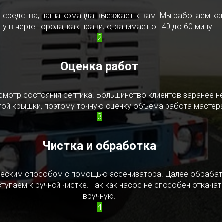
редства, наша команда выезжает к вам. Мы работаем как в
у в черте города, как правило, занимает от 40 до 60 минут.
2
Оценка работ
смотр состояния септика. Большинство клиентов заранее н
ытой крышки, поэтому точную оценку объема работа мастера
3
Чистка и обработка
ическим способом с помощью ассенизатора. Далее обрабат
упаем к ручной чистке. Так как насос не способен откачать
вручную.
4