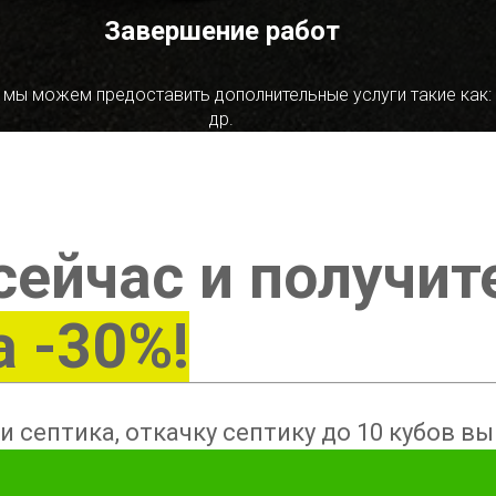
Завершение работ
 мы можем предоставить дополнительные услуги такие как:
др.
сейчас и получит
а -30%!
и септика, откачку септику до 10 кубов в