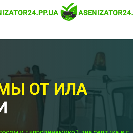
МЫ ОТ ИЛА
И
сосом и гидродинамикой дна септика в г.