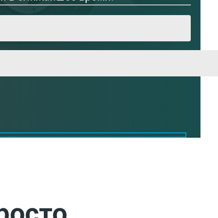
росто