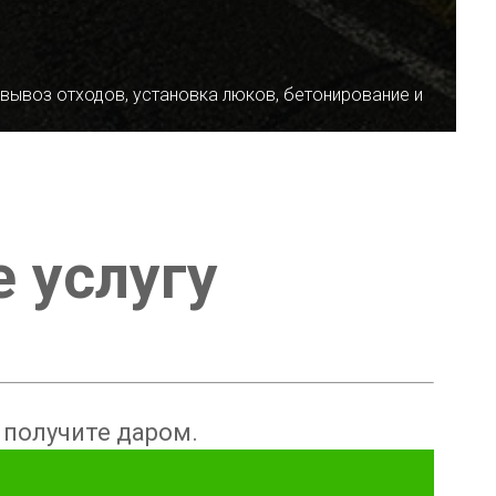
 вывоз отходов, установка люков, бетонирование и
е услугу
ы получите даром.