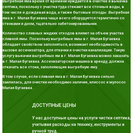
Выгребная яма время от времени нуждается в очистке и выкачка
септика, поскольку с участка туда стекают все сточные воды, в
том числе и дождевая вода, а также бытовые отходы. Выгребная
яма в г. Малая Бугаевка чаще всего оборудуется герметично со
стенками и дном, тщательно забетонированными.
Количество сливных жидких отходов влияют на объем участка
сливной ямы. Поскольку выгребные ямы в г. Малая Бугаевка
обладает свойством заполняться, возникает необходимость в
вызове ассенизатора, для откачки и очистки канализации. Такую
услугу выкачки выгребных ям в г. Малая Бугаевка можно заказать
в г. Малая Бугаевка. Ассенизаторская машина в аренду, должна
откачать все стоки, заполняющие выгребную яму.
В том случае, если сливная яма в г. Малая Бугаевка сильно
заилилась, для очистки необходимо наличие, илиссос и мулосос
Малая Бугаевка .
ДОСТУПНЫЕ ЦЕНЫ
У нас доступные цены на услуги чистки септика,
учитывая расходы на технику, инструменты и
ручной труд.