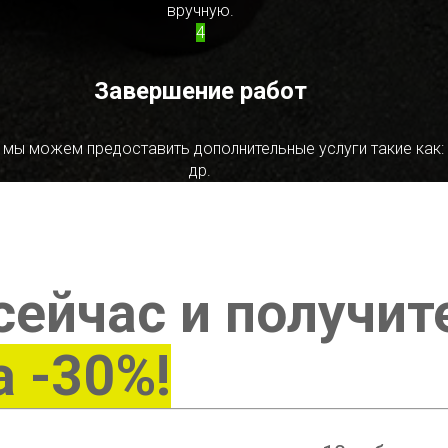
вручную.
4
Завершение работ
 мы можем предоставить дополнительные услуги такие как:
др.
сейчас и получит
а -30%!