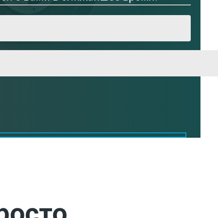
росто