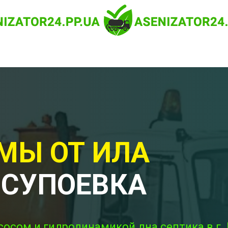
МЫ ОТ ИЛА
 СУПОЕВКА
сосом и гидродинамикой дна септика в г.