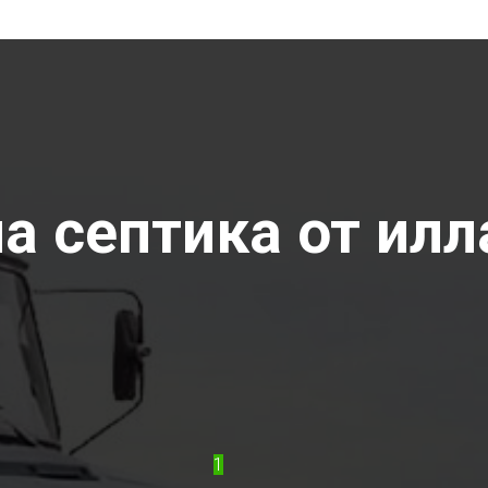
а септика от илла
1