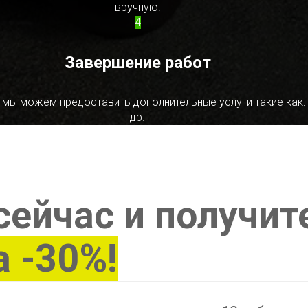
вручную.
4
Завершение работ
 мы можем предоставить дополнительные услуги такие как:
др.
сейчас и получит
а -30%!