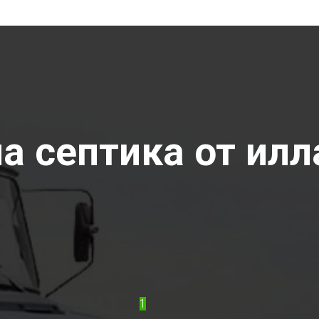
 септика от илла
1