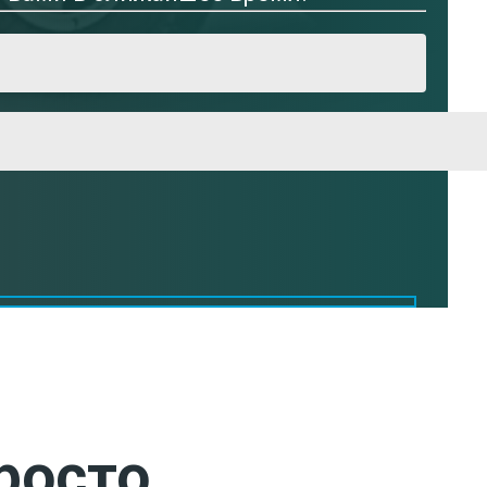
росто