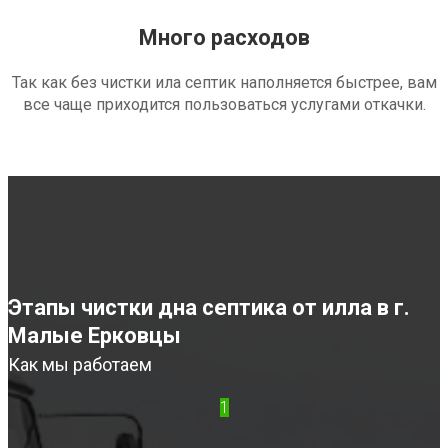
Много расходов
Так как без чистки ила септик наполняется быстрее, вам
все чаще приходится пользоваться услугами откачки.
Этапы чистки дна септика от илла в г.
Малые Ерковцы
Как мы работаем
1