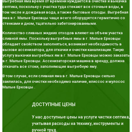
Выгребная яма время от времени нуждается в очистке и выкачка
септика, поскольку с участка туда стекают все сточные воды, в
том числе и дождевая вода, а также бытовые отходы. Выгребная
яма в г. Малые Ерковцы чаще всего оборудуется герметично со
стенками и дном, тщательно забетонированными.
Количество сливных жидких отходов влияют на объем участка
сливной ямы. Поскольку выгребные ямы в г. Малые Ерковцы
обладает свойством заполняться, возникает необходимость в
вызове ассенизатора, для откачки и очистки канализации. Такую
услугу выкачки выгребных ям в г. Малые Ерковцы можно заказать
в г. Малые Ерковцы. Ассенизаторская машина в аренду, должна
откачать все стоки, заполняющие выгребную яму.
В том случае, если сливная яма в г. Малые Ерковцы сильно
заилилась, для очистки необходимо наличие, илиссос и мулосос
Малые Ерковцы .
ДОСТУПНЫЕ ЦЕНЫ
У нас доступные цены на услуги чистки септика,
учитывая расходы на технику, инструменты и
ручной труд.