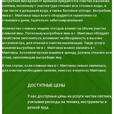
Выгребная яма время от времени нуждается в очистке и выкачка
септика, поскольку с участка туда стекают все сточные воды, в
том числе и дождевая вода, а также бытовые отходы. Выгребная
яма в г. Мантовка чаще всего оборудуется герметично со
стенками и дном, тщательно забетонированными.
Количество сливных жидких отходов влияют на объем участка
сливной ямы. Поскольку выгребные ямы в г. Мантовка обладает
свойством заполняться, возникает необходимость в вызове
ассенизатора, для откачки и очистки канализации. Такую услугу
выкачки выгребных ям в г. Мантовка можно заказать в г.
Мантовка. Ассенизаторская машина в аренду, должна откачать все
стоки, заполняющие выгребную яму.
В том случае, если сливная яма в г. Мантовка сильно заилилась,
для очистки необходимо наличие, илиссос и мулосос Мантовка .
ДОСТУПНЫЕ ЦЕНЫ
У нас доступные цены на услуги чистки септика,
учитывая расходы на технику, инструменты и
ручной труд.