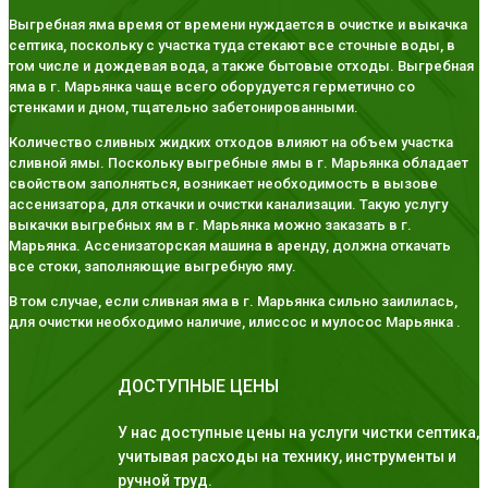
Выгребная яма время от времени нуждается в очистке и выкачка
септика, поскольку с участка туда стекают все сточные воды, в
том числе и дождевая вода, а также бытовые отходы. Выгребная
яма в г. Марьянка чаще всего оборудуется герметично со
стенками и дном, тщательно забетонированными.
Количество сливных жидких отходов влияют на объем участка
сливной ямы. Поскольку выгребные ямы в г. Марьянка обладает
свойством заполняться, возникает необходимость в вызове
ассенизатора, для откачки и очистки канализации. Такую услугу
выкачки выгребных ям в г. Марьянка можно заказать в г.
Марьянка. Ассенизаторская машина в аренду, должна откачать
все стоки, заполняющие выгребную яму.
В том случае, если сливная яма в г. Марьянка сильно заилилась,
для очистки необходимо наличие, илиссос и мулосос Марьянка .
ДОСТУПНЫЕ ЦЕНЫ
У нас доступные цены на услуги чистки септика,
учитывая расходы на технику, инструменты и
ручной труд.