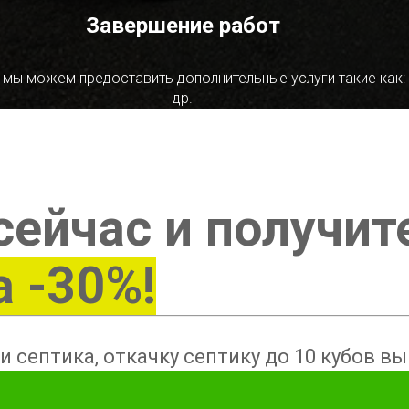
Завершение работ
 мы можем предоставить дополнительные услуги такие как:
др.
сейчас и получит
а -30%!
и септика, откачку септику до 10 кубов в