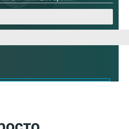
росто