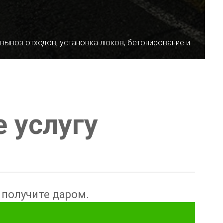
 вывоз отходов, установка люков, бетонирование и
е услугу
ы получите даром.