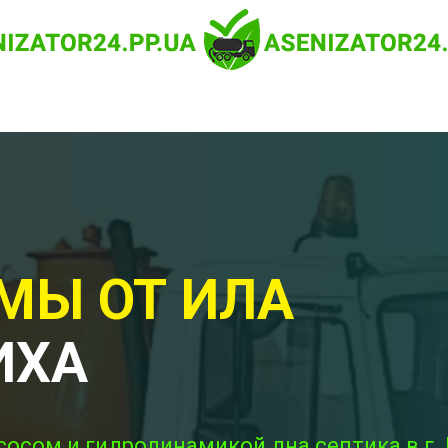
МЫ ОТ ИЛА
ИХА
сосом и гидродинамикой дна септика в г.