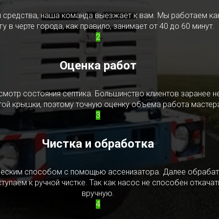
редства, наша команда выезжает к вам. Мы работаем как в
у в черте города, как правило, занимает от 40 до 60 минут.
2
Оценка работ
смотр состояния септика. Большинство клиентов заранее н
ытой крышки, поэтому точную оценку объема работа мастера
3
Чистка и обработка
ическим способом с помощью ассенизатора. Далее обрабат
упаем к ручной чистке. Так как насос не способен откачать
вручную.
4