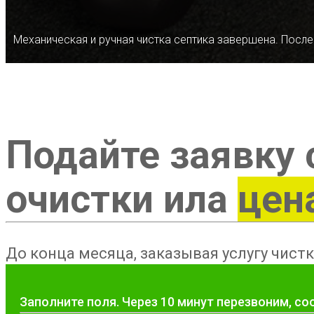
Механическая и ручная чистка септика завершена. После
Подайте заявку 
очистки ила
цен
До конца месяца, заказывая услугу чистк
Заполните поля. Через 10 минут перезвоним, с