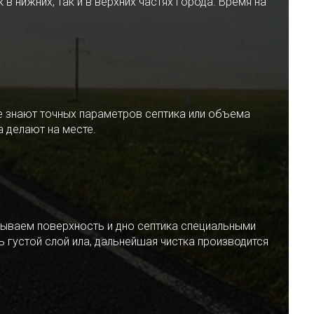
 нижних, так и в верхних частях города. Время на
е знают точных параметров септика или объема
 делают на месте.
ываем поверхность и дно септика специальными
 густой слой ила, дальнейшая чистка производится