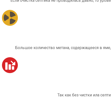
Если очистка септика не проводилась давно, то уров
Большое количество метана, содержащееся в яме,
Так как без чистки ила септ