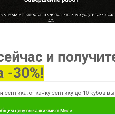
 мы можем предоставить дополнительные услуги такие как:
др.
сейчас и получит
а -30%!
и септика, откачку септику до 10 кубов в
ообщим цену выкачки ямы в Миле