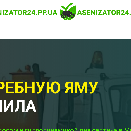
РЕБНУЮ ЯМУ
МИЛА
сосом и гидродинамикой дна септика в Ми