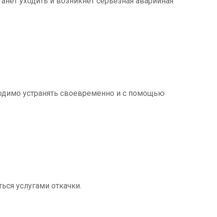
танет уходить и возникнет серьезная аварийная
ходимо устранять своевременно и с помощью
ться услугами откачки.