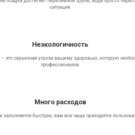
ень осадка достигнет переливной трубы, вода просто перес
ситуация.
Неэкологичность
 – это серьезная угроза вашему здоровью, которую необ
профессионалов.
Много расходов
ик наполняется быстрее, вам все чаще приходится пользова