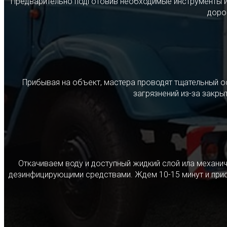
Предварительно подготовив необходимые инструменты и с
дорог
Прибывая на объект, мастера проводят тщательный о
загрязнений из-за закр
Откачиваем воду и доступный жидкий слой ила механ
дезинфицирующими средствами. Ждем 10-15 минут и прист