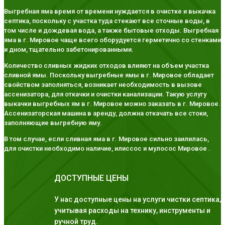
Выгребная яма время от времени нуждается в очистке и выкачка
септика, поскольку с участка туда стекают все сточные воды, в
том числе и дождевая вода, а также бытовые отходы. Выгребная
яма в г. Мировое чаще всего оборудуется герметично со стенками
и дном, тщательно забетонированными.
Количество сливных жидких отходов влияют на объем участка
сливной ямы. Поскольку выгребные ямы в г. Мировое обладает
свойством заполняться, возникает необходимость в вызове
ассенизатора, для откачки и очистки канализации. Такую услугу
выкачки выгребных ям в г. Мировое можно заказать в г. Мировое.
Ассенизаторская машина в аренду, должна откачать все стоки,
заполняющие выгребную яму.
В том случае, если сливная яма в г. Мировое сильно заилилась,
для очистки необходимо наличие, илиссос и мулосос Мировое .
ДОСТУПНЫЕ ЦЕНЫ
У нас доступные цены на услуги чистки септика,
учитывая расходы на технику, инструменты и
ручной труд.