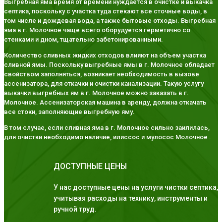
Выгребная яма время от времени нуждается в очистке и выкачка
септика, поскольку с участка туда стекают все сточные воды, в
том числе и дождевая вода, а также бытовые отходы. Выгребная
яма в г. Молочное чаще всего оборудуется герметично со
стенками и дном, тщательно забетонированными.
Количество сливных жидких отходов влияют на объем участка
сливной ямы. Поскольку выгребные ямы в г. Молочное обладает
свойством заполняться, возникает необходимость в вызове
ассенизатора, для откачки и очистки канализации. Такую услугу
выкачки выгребных ям в г. Молочное можно заказать в г.
Молочное. Ассенизаторская машина в аренду, должна откачать
все стоки, заполняющие выгребную яму.
В том случае, если сливная яма в г. Молочное сильно заилилась,
для очистки необходимо наличие, илиссос и мулосос Молочное .
ДОСТУПНЫЕ ЦЕНЫ
У нас доступные цены на услуги чистки септика,
учитывая расходы на технику, инструменты и
ручной труд.