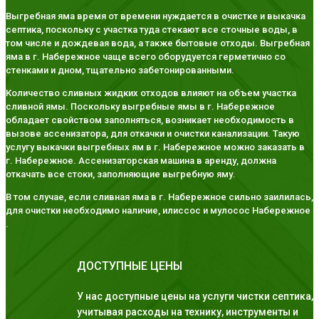
Выгребная яма время от времени нуждается в очистке и выкачка
септика, поскольку с участка туда стекают все сточные воды, в
том числе и дождевая вода, а также бытовые отходы. Выгребная
яма в г. Набережное чаще всего оборудуется герметично со
стенками и дном, тщательно забетонированными.
Количество сливных жидких отходов влияют на объем участка
сливной ямы. Поскольку выгребные ямы в г. Набережное
обладает свойством заполняться, возникает необходимость в
вызове ассенизатора, для откачки и очистки канализации. Такую
услугу выкачки выгребных ям в г. Набережное можно заказать в
г. Набережное. Ассенизаторская машина в аренду, должна
откачать все стоки, заполняющие выгребную яму.
В том случае, если сливная яма в г. Набережное сильно заилилась,
для очистки необходимо наличие, илиссос и мулосос Набережное
.
ДОСТУПНЫЕ ЦЕНЫ
У нас доступные цены на услуги чистки септика,
учитывая расходы на технику, инструменты и