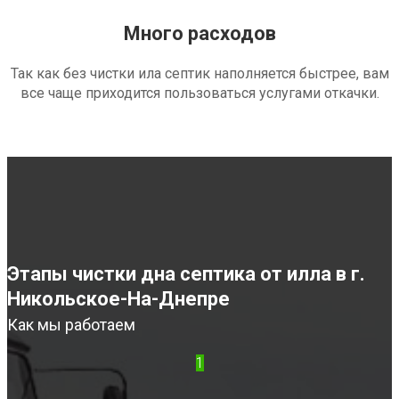
Много расходов
Так как без чистки ила септик наполняется быстрее, вам
все чаще приходится пользоваться услугами откачки.
Этапы чистки дна септика от илла в г.
Никольское-На-Днепре
Как мы работаем
1