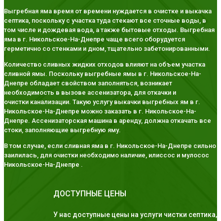
Выгребная яма время от времени нуждается в очистке и выкачка
септика, поскольку с участка туда стекают все сточные воды, в
том числе и дождевая вода, а также бытовые отходы. Выгребная
яма в г. Никольское-На-Днепре чаще всего оборудуется
герметично со стенками и дном, тщательно забетонированными.
Количество сливных жидких отходов влияют на объем участка
сливной ямы. Поскольку выгребные ямы в г. Никольское-На-
Днепре обладает свойством заполняться, возникает
необходимость в вызове ассенизатора, для откачки и
очистки канализации. Такую услугу выкачки выгребных ям в г.
Никольское-На-Днепре можно заказать в г. Никольское-На-
Днепре. Ассенизаторская машина в аренду, должна откачать все
стоки, заполняющие выгребную яму.
В том случае, если сливная яма в г. Никольское-На-Днепре сильно
заилилась, для очистки необходимо наличие, илиссос и мулосос
Никольское-На-Днепре .
ДОСТУПНЫЕ ЦЕНЫ
У нас доступные цены на услуги чистки септика,