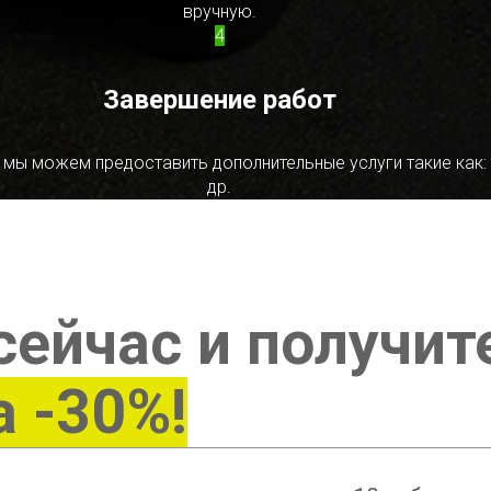
вручную.
4
Завершение работ
 мы можем предоставить дополнительные услуги такие как:
др.
сейчас и получит
а -30%!