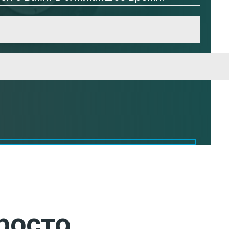
росто