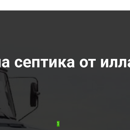
а септика от илл
1