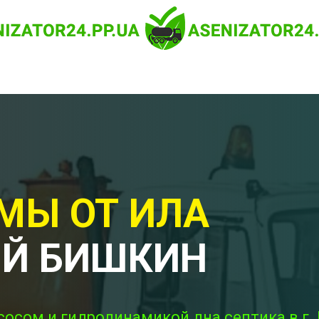
МЫ ОТ ИЛА
Й БИШКИН
сосом и гидродинамикой дна септика в г.