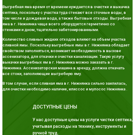
Выгребная яма время от времени нуждается в очистке и выкачка
септика, поскольку с участка туда стекают все сточные воды, в
том числе и дождевая вода, а также бытовые отходы. Выгребная
яма в г. Нижнянка чаще всего оборудуется герметично со
стенками и дном, тщательно забетонированными.
Количество сливных жидких отходов влияют на объем участка
сливной ямы. Поскольку выгребные ямы в г. Нижнянка обладает
свойством заполняться, возникает необходимость в вызове
ассенизатора, для откачки и очистки канализации. Такую услугу
выкачки выгребных ям в г. Нижнянка можно заказать в г.
Нижнянка. Ассенизаторская машина в аренду, должна откачать
все стоки, заполняющие выгребную яму.
В том случае, если сливная яма в г. Нижнянка сильно заилилась,
для очистки необходимо наличие, илиссос и мулосос Нижнянка .
ДОСТУПНЫЕ ЦЕНЫ
У нас доступные цены на услуги чистки септика,
учитывая расходы на технику, инструменты и
ручной труд.